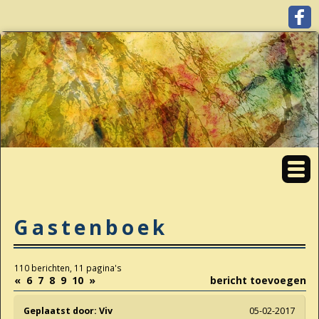
Gastenboek
110 berichten, 11 pagina's
«
6
7
8
9
10
»
bericht toevoegen
Geplaatst door:
Viv
05-02-2017