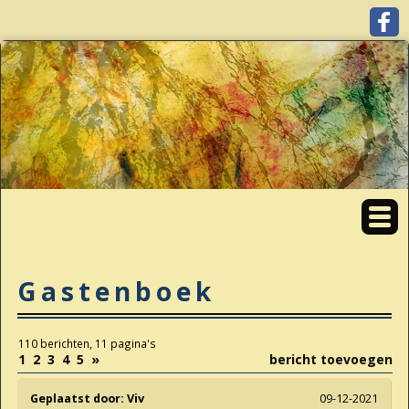
Gastenboek
110 berichten, 11 pagina's
1
2
3
4
5
»
bericht toevoegen
Geplaatst door:
Viv
09-12-2021